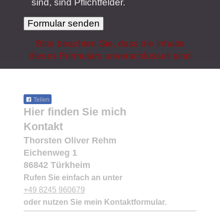
sind, sind Pflichtfelder.
Bitte beachten Sie, dass die Inhalte
dieses Formulars unverschlüsselt sind
Teilen
Hier finden Sie mich
Kontakt
T
horsten Oliver
Rehm
Eichenweg
1
86842
Türkheim
Rufen Sie einfach an unter
+49 8245 960679
oder nutzen Sie mein Kontaktformular.